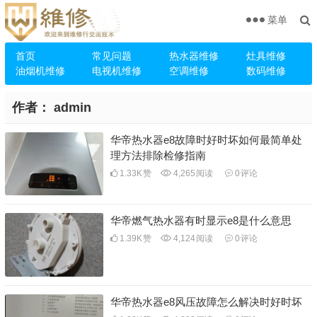
菜单
首页
常见问题
热水器维修
灶具维修
油烟机维修
电视机维修
空调维修
数码维修
作者：
admin
华帝热水器e8故障时好时坏如何最简单处
理方法排除检修指南
1.33K
赞
4,265
阅读
0
评论
华帝燃气热水器有时显示e8是什么意思
1.39K
赞
4,124
阅读
0
评论
华帝热水器e8风压故障怎么解决时好时坏