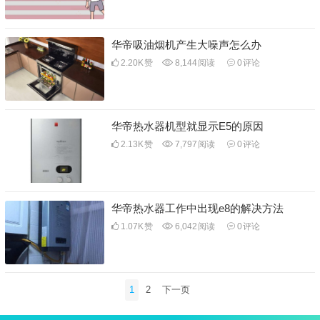
华帝吸油烟机产生大噪声怎么办
2.20K
赞
8,144
阅读
0
评论
华帝热水器机型就显示E5的原因
2.13K
赞
7,797
阅读
0
评论
华帝热水器工作中出现e8的解决方法
1.07K
赞
6,042
阅读
0
评论
文
1
2
下一页
章
分