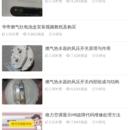
1.32K
赞
4,293
阅读
0
评论
华帝燃气灶电池盒安装视频教程及购买
1.81K
赞
5,882
阅读
0
评论
燃气热水器的风压开关原理与作用
1.93K
赞
7,428
阅读
0
评论
燃气热水器的风压开关内部组成与结构
1.95K
赞
6,834
阅读
0
评论
格力空调显示H6故障代码维修处理方法
2.01K
赞
7,843
阅读
0
评论