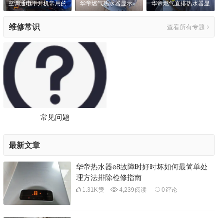
空调通电不开机常用的
华帝燃气热水器显示
华帝燃气直排热水器显
解决技巧
E8花几十换个风压开
示E2故障代码解决方
维修常识
查看所有专题
关解决了
法
常见问题
最新文章
华帝热水器e8故障时好时坏如何最简单处
理方法排除检修指南
1.31K
赞
4,239
阅读
0
评论