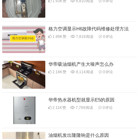
1.93K
赞
6,810
阅读
0
评论
格力空调显示H6故障代码维修处理方法
1.99K
赞
7,818
阅读
0
评论
华帝吸油烟机产生大噪声怎么办
2.18K
赞
8,114
阅读
0
评论
华帝热水器机型就显示E5的原因
2.11K
赞
7,769
阅读
0
评论
油烟机发出隆隆响是什么原因