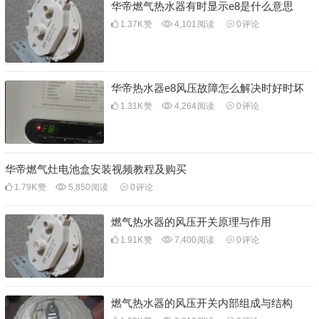
华帝燃气热水器有时显示e8是什么意思
1.37K
赞
4,101
阅读
0
评论
华帝热水器e8风压故障怎么解决时好时坏
1.31K
赞
4,264
阅读
0
评论
华帝燃气灶电池盒安装视频教程及购买
1.79K
赞
5,850
阅读
0
评论
燃气热水器的风压开关原理与作用
1.91K
赞
7,400
阅读
0
评论
燃气热水器的风压开关内部组成与结构