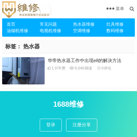
菜单
首页
常见问题
热水器维修
灶具维修
油烟机维修
电视机维修
空调维修
数码维修
标签：
热水器
华帝热水器工作中出现e8的解决方法
1.07K
赞
6,040
阅读
0
评论
1688维修
登录
注册分享